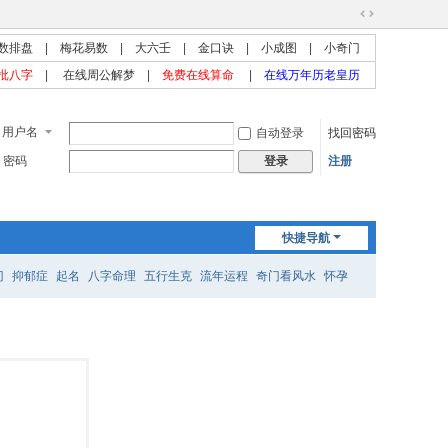
切
数排盘
|
梅花易数
|
大六壬
|
金口诀
|
小成图
|
小奇门
换
到
批八字
|
在线周公解梦
|
免费在线算命
|
在线万年历老皇历
宽
版
用户名
自动登录
找回密码
密码
注册
登录
快捷导航
门
抑郁症
起名
八字命理
五行生克
流年运程
奇门看风水
怀孕