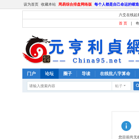
设为首页
收藏本站
周易综合排盘网络版
每个人都是自己命运的锻造
六爻在线起
首 页
|
门户
论坛
圈子
导读
在线批八字算命
帖子
您目前尚无