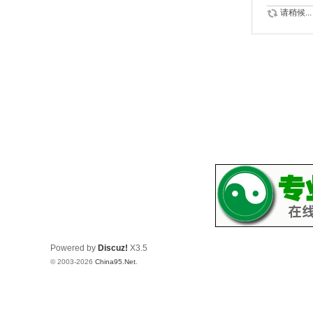
请稍候...
Powered by
Discuz!
X3.5
© 2003-2026
China95.Net
.