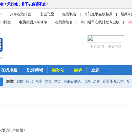
者！天行健，君子以自强不息！
卦
|
八字在线排盘
|
玄空飞星
|
在线取名
|
奇门遁甲在线起局
|
紫微斗
奇门排盘
|
电脑简测八字算命
|
在线测姓名
|
奇门遁甲在线排盘专业版
|
详
手机短信，快捷登录
在线排盘
积分商城
国际站
国学
更多……
热搜:
发财
胎记
八字
罗盘
六爻
有胎记的人
七杀
房价
看看小儿八字
奇
搜
紫微
占卜
算命
索
权限访问本版面！