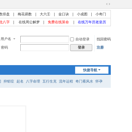
切
数排盘
|
梅花易数
|
大六壬
|
金口诀
|
小成图
|
小奇门
换
到
批八字
|
在线周公解梦
|
免费在线算命
|
在线万年历老皇历
宽
版
用户名
自动登录
找回密码
密码
注册
登录
快捷导航
门
抑郁症
起名
八字命理
五行生克
流年运程
奇门看风水
怀孕