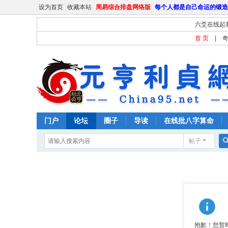
设为首页
收藏本站
周易综合排盘网络版
每个人都是自己命运的锻造
六爻在线起
首 页
|
门户
论坛
圈子
导读
在线批八字算命
帖子
抱歉！您暂