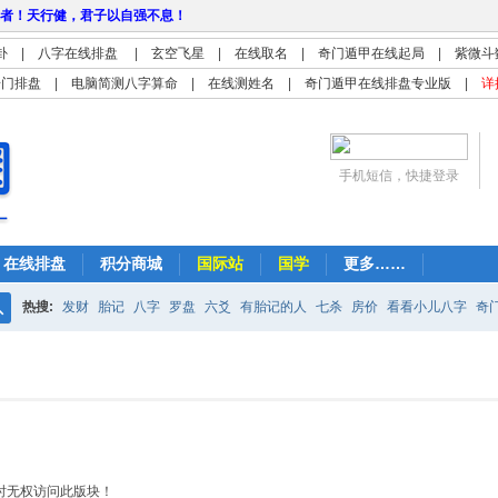
者！天行健，君子以自强不息！
卦
|
八字在线排盘
|
玄空飞星
|
在线取名
|
奇门遁甲在线起局
|
紫微斗
奇门排盘
|
电脑简测八字算命
|
在线测姓名
|
奇门遁甲在线排盘专业版
|
详
手机短信，快捷登录
在线排盘
积分商城
国际站
国学
更多……
热搜:
发财
胎记
八字
罗盘
六爻
有胎记的人
七杀
房价
看看小儿八字
奇
搜
紫微
占卜
算命
索
时无权访问此版块！