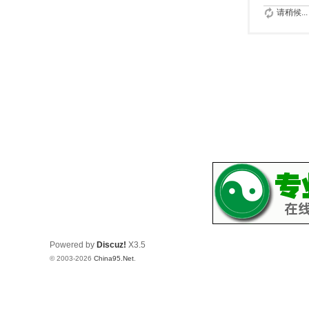
请稍候...
Powered by
Discuz!
X3.5
© 2003-2026
China95.Net
.