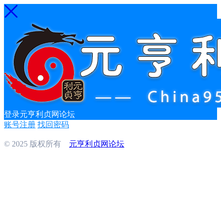
登录元亨利贞网论坛
账号注册
找回密码
© 2025 版权所有
元亨利贞网论坛