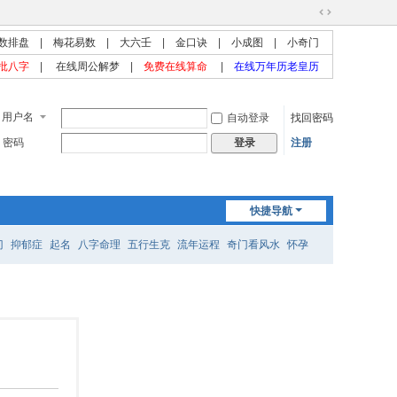
切
数排盘
|
梅花易数
|
大六壬
|
金口诀
|
小成图
|
小奇门
换
到
批八字
|
在线周公解梦
|
免费在线算命
|
在线万年历老皇历
宽
版
用户名
自动登录
找回密码
密码
注册
登录
快捷导航
门
抑郁症
起名
八字命理
五行生克
流年运程
奇门看风水
怀孕