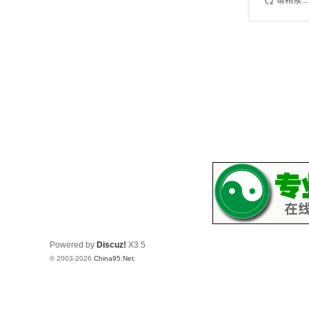
请稍候...
Powered by
Discuz!
X3.5
© 2003-2026
China95.Net
.