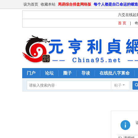
设为首页
收藏本站
周易综合排盘网络版
每个人都是自己命运的锻造
六爻在线起
首 页
|
门户
论坛
圈子
导读
在线批八字算命
帖子