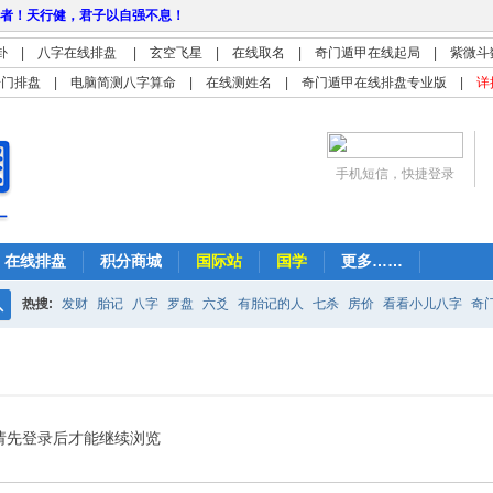
者！天行健，君子以自强不息！
卦
|
八字在线排盘
|
玄空飞星
|
在线取名
|
奇门遁甲在线起局
|
紫微斗
奇门排盘
|
电脑简测八字算命
|
在线测姓名
|
奇门遁甲在线排盘专业版
|
详
手机短信，快捷登录
在线排盘
积分商城
国际站
国学
更多……
热搜:
发财
胎记
八字
罗盘
六爻
有胎记的人
七杀
房价
看看小儿八字
奇
搜
紫微
占卜
算命
索
请先登录后才能继续浏览