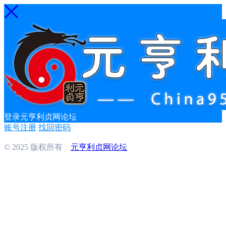
登录元亨利贞网论坛
账号注册
找回密码
© 2025 版权所有
元亨利贞网论坛