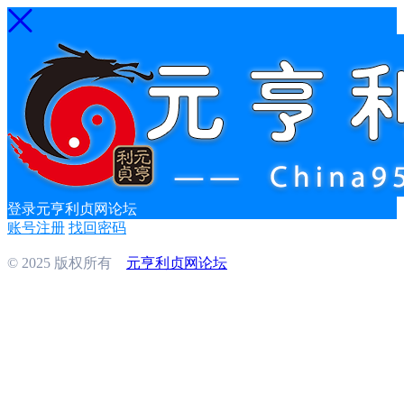
登录元亨利贞网论坛
账号注册
找回密码
© 2025 版权所有
元亨利贞网论坛