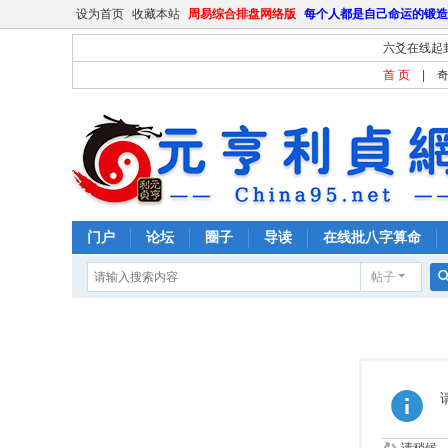
设为首页
收藏本站
周易综合排盘网络版
每个人都是自己命运的锻造
六爻在线起
首 页
|
门户
论坛
圈子
导读
在线批八字算命
帖子