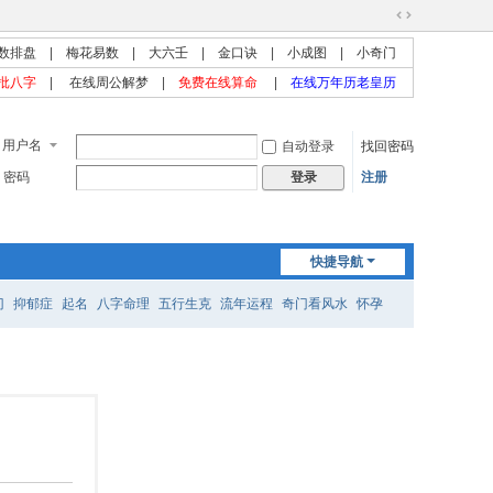
切
数排盘
|
梅花易数
|
大六壬
|
金口诀
|
小成图
|
小奇门
换
到
批八字
|
在线周公解梦
|
免费在线算命
|
在线万年历老皇历
宽
版
用户名
自动登录
找回密码
密码
注册
登录
快捷导航
门
抑郁症
起名
八字命理
五行生克
流年运程
奇门看风水
怀孕