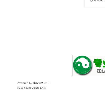
请稍候...
Powered by
Discuz!
X3.5
© 2003-2026
China95.Net
.