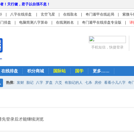
者！天行健，君子以自强不息！
卦
|
八字在线排盘
|
玄空飞星
|
在线取名
|
奇门遁甲在线起局
|
紫微斗
奇门排盘
|
电脑简测八字算命
|
在线测姓名
|
奇门遁甲在线排盘专业版
|
详
手机短信，快捷登录
在线排盘
积分商城
国际站
国学
更多……
热搜:
发财
胎记
八字
罗盘
六爻
有胎记的人
七杀
房价
看看小儿八字
奇
搜
紫微
占卜
算命
索
请先登录后才能继续浏览