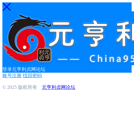
登录元亨利贞网论坛
账号注册
找回密码
© 2025 版权所有
元亨利贞网论坛