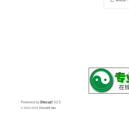
请稍候...
Powered by
Discuz!
X3.5
© 2003-2026
China95.Net
.