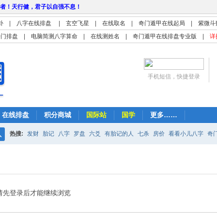
者！天行健，君子以自强不息！
卦
|
八字在线排盘
|
玄空飞星
|
在线取名
|
奇门遁甲在线起局
|
紫微斗
奇门排盘
|
电脑简测八字算命
|
在线测姓名
|
奇门遁甲在线排盘专业版
|
详
手机短信，快捷登录
在线排盘
积分商城
国际站
国学
更多……
热搜:
发财
胎记
八字
罗盘
六爻
有胎记的人
七杀
房价
看看小儿八字
奇
搜
紫微
占卜
算命
索
请先登录后才能继续浏览