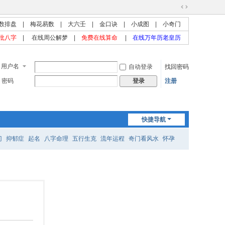
切
数排盘
|
梅花易数
|
大六壬
|
金口诀
|
小成图
|
小奇门
换
到
批八字
|
在线周公解梦
|
免费在线算命
|
在线万年历老皇历
宽
版
用户名
自动登录
找回密码
密码
注册
登录
快捷导航
门
抑郁症
起名
八字命理
五行生克
流年运程
奇门看风水
怀孕