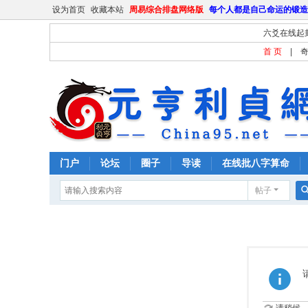
设为首页
收藏本站
周易综合排盘网络版
每个人都是自己命运的锻造
六爻在线起
首 页
|
门户
论坛
圈子
导读
在线批八字算命
帖子