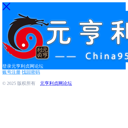
登录元亨利贞网论坛
账号注册
找回密码
© 2025 版权所有
元亨利贞网论坛