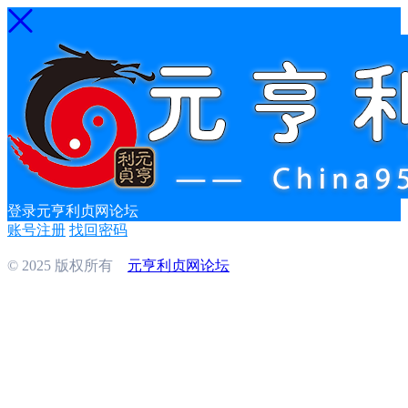
登录元亨利贞网论坛
账号注册
找回密码
© 2025 版权所有
元亨利贞网论坛