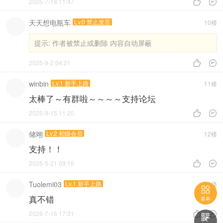
2025-7-18 11:47


天天想电瓶车
Lv.0 禁止发言
10楼
提示:
作者被禁止或删除 内容自动屏蔽
2025-9-2 04:21


winbin
Lv.1 新手上路
11楼
太棒了～有群啦～～～～支持论坛
2025-9-15 11:20


储翊
Lv.2 初级会员
12楼
支持！！
2026-5-21 09:16


Tuolemi03
Lv.1 新手上路
13楼

真不错
菜单
2026-7-16 17:31


