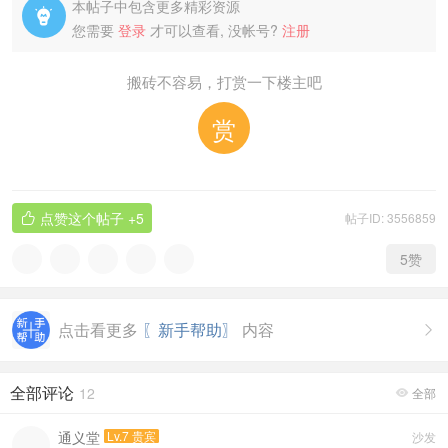
本帖子中包含更多精彩资源

您需要
登录
才可以查看, 没帐号?
注册
搬砖不容易，打赏一下楼主吧
赏
点赞这个帖子
+5
帖子ID: 3556859

5
赞
点击看更多
〖新手帮助〗
内容

全部评论
12
全部

通义堂
Lv.7 贵宾
沙发