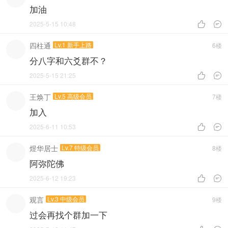
加油
2025-5-15 10:48


四柱通
Lv.1 新手上路
6楼
分八字和六爻群不？
2025-5-15 21:25


王焕丁
Lv.5 高级会员
7楼
加入
2025-6-11 10:53


煜华居士
Lv.7 特级会员
8楼
阿弥陀佛
2025-6-12 19:23


观言
Lv.3 中级会员
9楼
过会再找个群加一下