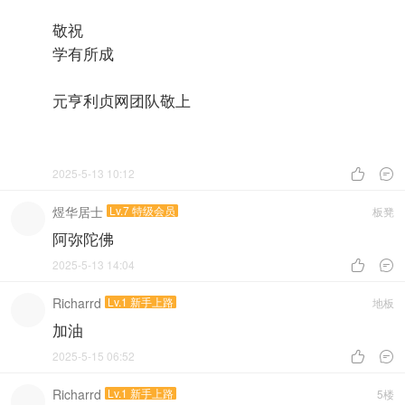
敬祝
学有所成
元亨利贞网团队敬上
2025-5-13 10:12


煜华居士
Lv.7 特级会员
板凳
阿弥陀佛
2025-5-13 14:04


Richarrd
Lv.1 新手上路
地板
加油
2025-5-15 06:52


Richarrd
Lv.1 新手上路
5楼