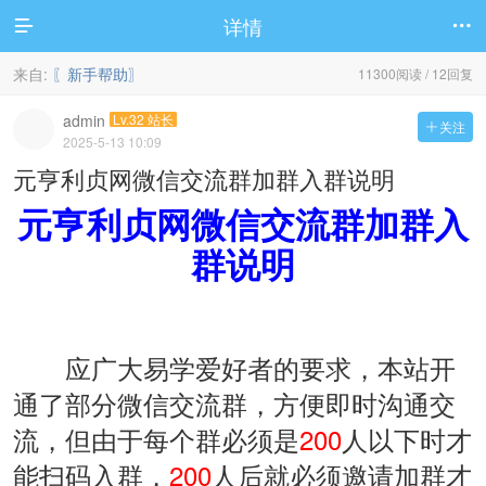
详情


来自:
〖新手帮助〗
11300阅读 / 12回复
admin
Lv.32 站长
关注

2025-5-13 10:09
元亨利贞网微信交流群加群入群说明
元亨利贞网微信交流群加群入
群说明
应广大易学爱好者的要求，本站开
通了部分微信交流群，方便即时沟通交
流，但由于每个群必须是
200
人以下时才
能扫码入群，
200
人后就必须邀请加群才