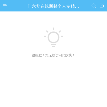
〖六爻在线断卦个人专贴预测区〗





很抱歉！您无权访问此版块！