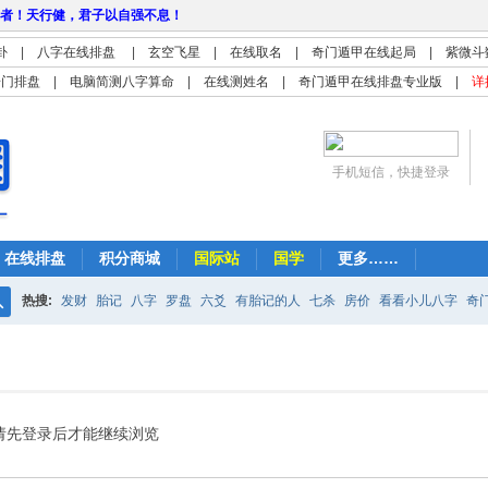
者！天行健，君子以自强不息！
卦
|
八字在线排盘
|
玄空飞星
|
在线取名
|
奇门遁甲在线起局
|
紫微斗
奇门排盘
|
电脑简测八字算命
|
在线测姓名
|
奇门遁甲在线排盘专业版
|
详
手机短信，快捷登录
在线排盘
积分商城
国际站
国学
更多……
热搜:
发财
胎记
八字
罗盘
六爻
有胎记的人
七杀
房价
看看小儿八字
奇
搜
紫微
占卜
算命
索
请先登录后才能继续浏览