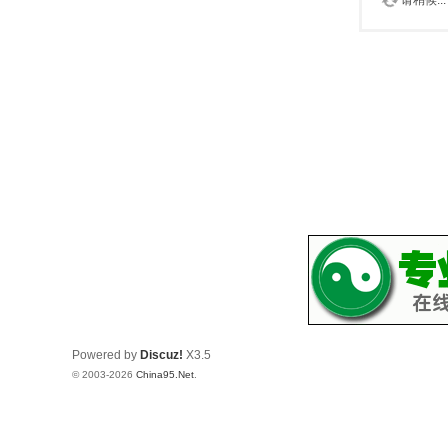
请稍候...
Powered by
Discuz!
X3.5
© 2003-2026
China95.Net
.