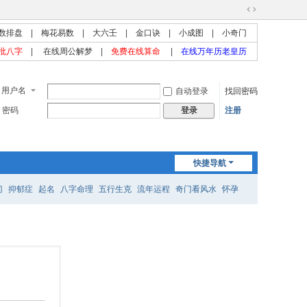
切
数排盘
|
梅花易数
|
大六壬
|
金口诀
|
小成图
|
小奇门
换
到
批八字
|
在线周公解梦
|
免费在线算命
|
在线万年历老皇历
宽
版
用户名
自动登录
找回密码
密码
注册
登录
快捷导航
门
抑郁症
起名
八字命理
五行生克
流年运程
奇门看风水
怀孕