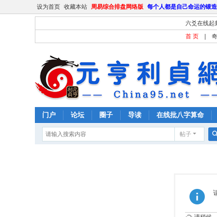
设为首页
收藏本站
周易综合排盘网络版
每个人都是自己命运的锻造
六爻在线起
首 页
|
门户
论坛
圈子
导读
在线批八字算命
帖子