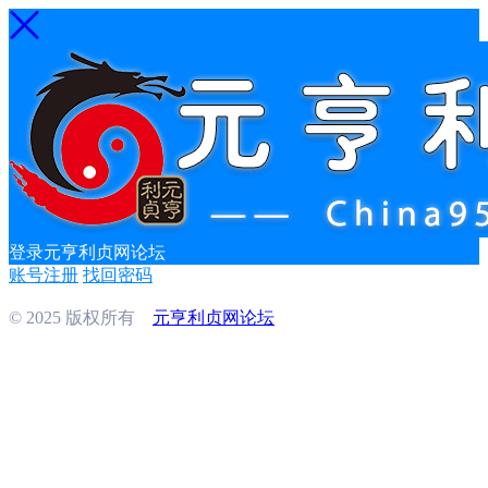
登录元亨利贞网论坛
账号注册
找回密码
© 2025 版权所有
元亨利贞网论坛