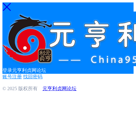
登录元亨利贞网论坛
账号注册
找回密码
© 2025 版权所有
元亨利贞网论坛