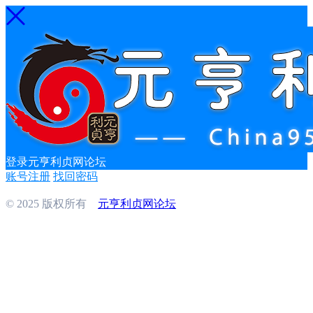
登录元亨利贞网论坛
账号注册
找回密码
© 2025 版权所有
元亨利贞网论坛