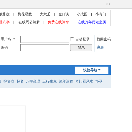
切
数排盘
|
梅花易数
|
大六壬
|
金口诀
|
小成图
|
小奇门
换
到
批八字
|
在线周公解梦
|
免费在线算命
|
在线万年历老皇历
宽
版
用户名
自动登录
找回密码
密码
注册
登录
快捷导航
门
抑郁症
起名
八字命理
五行生克
流年运程
奇门看风水
怀孕