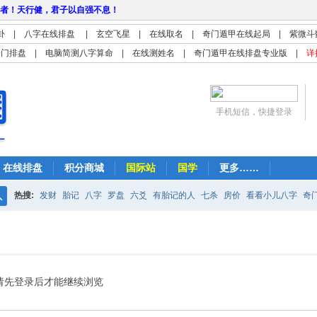
者！天行健，君子以自强不息！
卦
|
八字在线排盘
|
玄空飞星
|
在线取名
|
奇门遁甲在线起局
|
紫微斗
奇门排盘
|
电脑简测八字算命
|
在线测姓名
|
奇门遁甲在线排盘专业版
|
详
手机短信，快捷登录
在线排盘
积分商城
国际站
国学
更多……
热搜:
发财
胎记
八字
罗盘
六爻
有胎记的人
七杀
房价
看看小儿八字
奇
搜
紫微
占卜
算命
索
请先登录后才能继续浏览