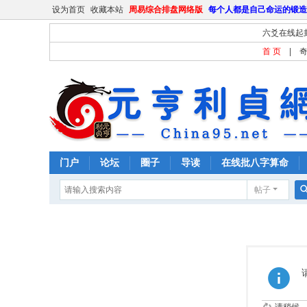
设为首页
收藏本站
周易综合排盘网络版
每个人都是自己命运的锻造
六爻在线起
首 页
|
门户
论坛
圈子
导读
在线批八字算命
帖子