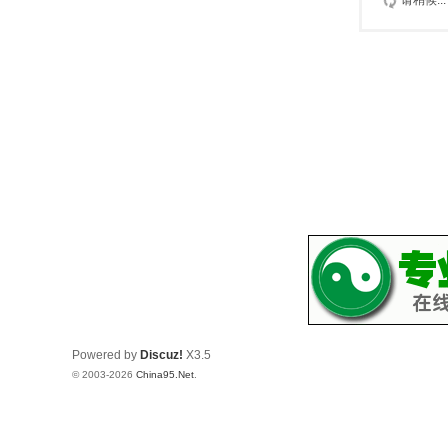
请稍候...
Powered by
Discuz!
X3.5
© 2003-2026
China95.Net
.