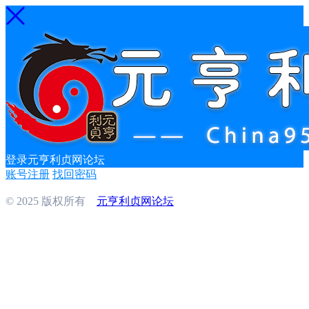
登录元亨利贞网论坛
账号注册
找回密码
© 2025 版权所有
元亨利贞网论坛