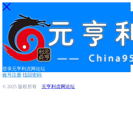
登录元亨利贞网论坛
账号注册
找回密码
© 2025 版权所有
元亨利贞网论坛