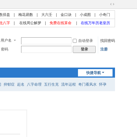
切
数排盘
|
梅花易数
|
大六壬
|
金口诀
|
小成图
|
小奇门
换
到
批八字
|
在线周公解梦
|
免费在线算命
|
在线万年历老皇历
宽
版
用户名
自动登录
找回密码
密码
注册
登录
快捷导航
门
抑郁症
起名
八字命理
五行生克
流年运程
奇门看风水
怀孕