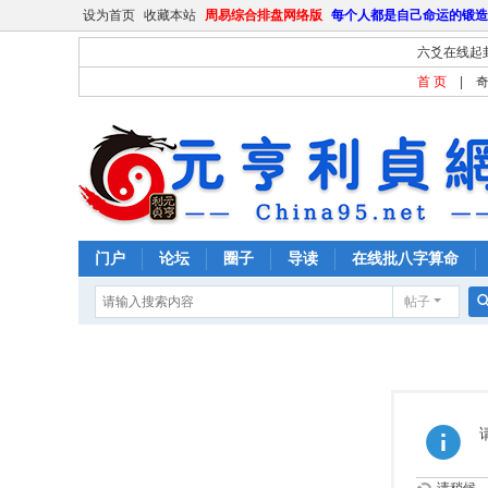
设为首页
收藏本站
周易综合排盘网络版
每个人都是自己命运的锻造
六爻在线起
首 页
|
门户
论坛
圈子
导读
在线批八字算命
帖子