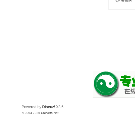
请稍候...
Powered by
Discuz!
X3.5
© 2003-2026
China95.Net
.