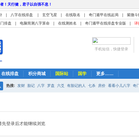
者！天行健，君子以自强不息！
卦
|
八字在线排盘
|
玄空飞星
|
在线取名
|
奇门遁甲在线起局
|
紫微斗
奇门排盘
|
电脑简测八字算命
|
在线测姓名
|
奇门遁甲在线排盘专业版
|
详
手机短信，快捷登录
在线排盘
积分商城
国际站
国学
更多……
热搜:
发财
胎记
八字
罗盘
六爻
有胎记的人
七杀
房价
看看小儿八字
奇
搜
紫微
占卜
算命
索
请先登录后才能继续浏览