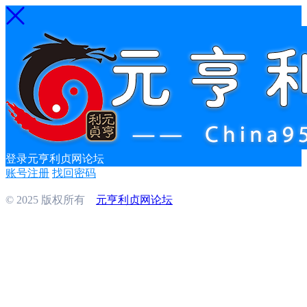
登录元亨利贞网论坛
账号注册
找回密码
© 2025 版权所有
元亨利贞网论坛