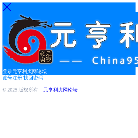
登录元亨利贞网论坛
账号注册
找回密码
© 2025 版权所有
元亨利贞网论坛