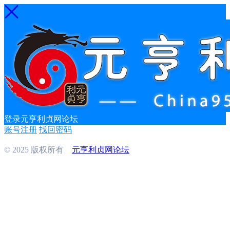
登录元亨利贞网论坛
账号注册
找回密码
© 2025 版权所有
元亨利贞网论坛