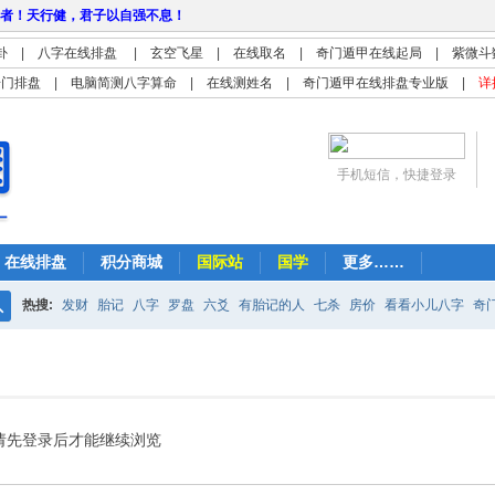
者！天行健，君子以自强不息！
卦
|
八字在线排盘
|
玄空飞星
|
在线取名
|
奇门遁甲在线起局
|
紫微斗
奇门排盘
|
电脑简测八字算命
|
在线测姓名
|
奇门遁甲在线排盘专业版
|
详
手机短信，快捷登录
在线排盘
积分商城
国际站
国学
更多……
热搜:
发财
胎记
八字
罗盘
六爻
有胎记的人
七杀
房价
看看小儿八字
奇
搜
紫微
占卜
算命
索
请先登录后才能继续浏览