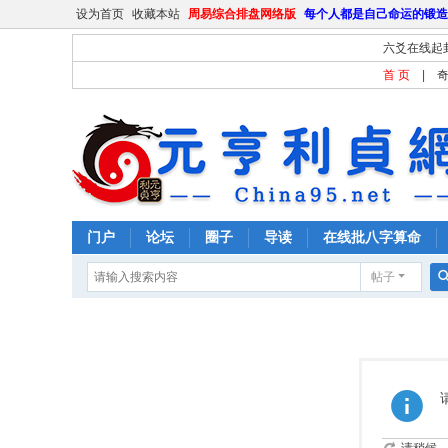
设为首页
收藏本站
周易综合排盘网络版
每个人都是自己命运的锻造
六爻在线起
首 页
|
门户
论坛
圈子
导读
在线批八字算命
帖子