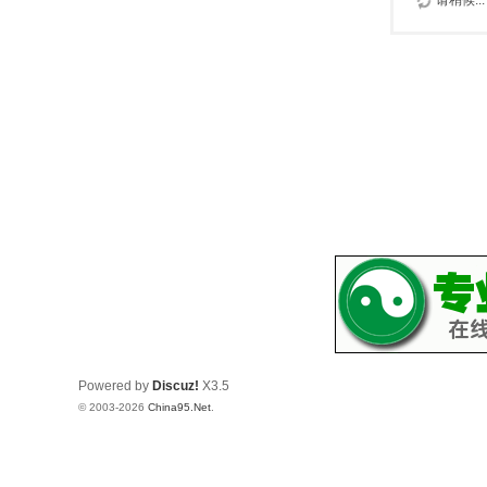
请稍候...
Powered by
Discuz!
X3.5
© 2003-2026
China95.Net
.