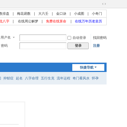
切
数排盘
|
梅花易数
|
大六壬
|
金口诀
|
小成图
|
小奇门
换
到
批八字
|
在线周公解梦
|
免费在线算命
|
在线万年历老皇历
宽
版
用户名
自动登录
找回密码
密码
注册
登录
快捷导航
门
抑郁症
起名
八字命理
五行生克
流年运程
奇门看风水
怀孕