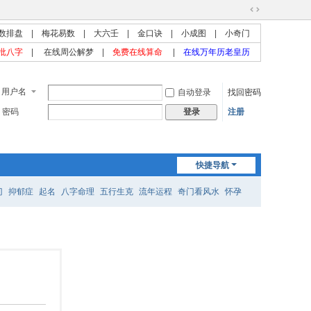
切
数排盘
|
梅花易数
|
大六壬
|
金口诀
|
小成图
|
小奇门
换
到
批八字
|
在线周公解梦
|
免费在线算命
|
在线万年历老皇历
宽
版
用户名
自动登录
找回密码
密码
注册
登录
快捷导航
门
抑郁症
起名
八字命理
五行生克
流年运程
奇门看风水
怀孕