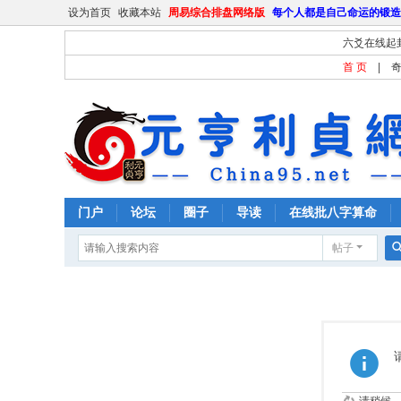
设为首页
收藏本站
周易综合排盘网络版
每个人都是自己命运的锻造
六爻在线起
首 页
|
门户
论坛
圈子
导读
在线批八字算命
帖子