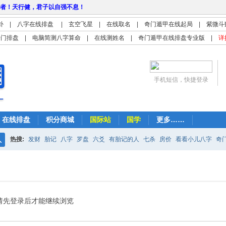
者！天行健，君子以自强不息！
卦
|
八字在线排盘
|
玄空飞星
|
在线取名
|
奇门遁甲在线起局
|
紫微斗
奇门排盘
|
电脑简测八字算命
|
在线测姓名
|
奇门遁甲在线排盘专业版
|
详
手机短信，快捷登录
在线排盘
积分商城
国际站
国学
更多……
热搜:
发财
胎记
八字
罗盘
六爻
有胎记的人
七杀
房价
看看小儿八字
奇
搜
紫微
占卜
算命
索
请先登录后才能继续浏览