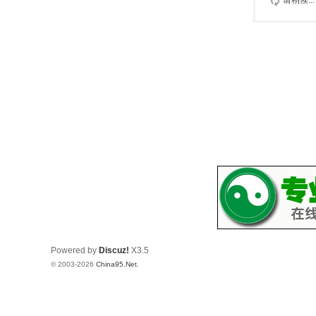
请稍候...
Powered by
Discuz!
X3.5
© 2003-2026
China95.Net
.