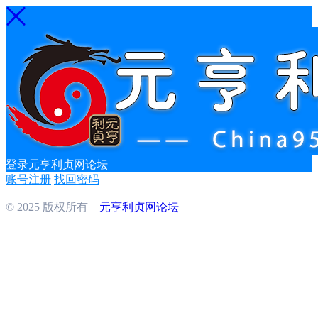
登录元亨利贞网论坛
账号注册
找回密码
© 2025 版权所有
元亨利贞网论坛