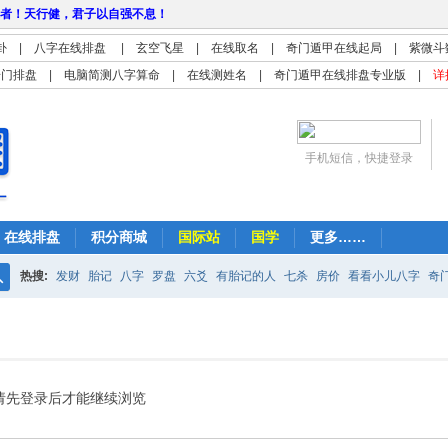
者！天行健，君子以自强不息！
卦
|
八字在线排盘
|
玄空飞星
|
在线取名
|
奇门遁甲在线起局
|
紫微斗
奇门排盘
|
电脑简测八字算命
|
在线测姓名
|
奇门遁甲在线排盘专业版
|
详
手机短信，快捷登录
在线排盘
积分商城
国际站
国学
更多……
热搜:
发财
胎记
八字
罗盘
六爻
有胎记的人
七杀
房价
看看小儿八字
奇
搜
紫微
占卜
算命
索
请先登录后才能继续浏览