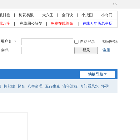
切
数排盘
|
梅花易数
|
大六壬
|
金口诀
|
小成图
|
小奇门
换
到
批八字
|
在线周公解梦
|
免费在线算命
|
在线万年历老皇历
宽
版
用户名
自动登录
找回密码
密码
注册
登录
快捷导航
门
抑郁症
起名
八字命理
五行生克
流年运程
奇门看风水
怀孕