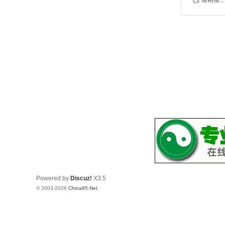
请稍候...
Powered by
Discuz!
X3.5
© 2003-2026
China95.Net
.