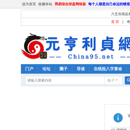
设为首页
收藏本站
周易综合排盘网络版
每个人都是自己命运的锻造
六爻在线起
首 页
|
门户
论坛
圈子
导读
在线批八字算命
帖子