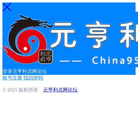
登录元亨利贞网论坛
账号注册
找回密码
© 2025 版权所有
元亨利贞网论坛