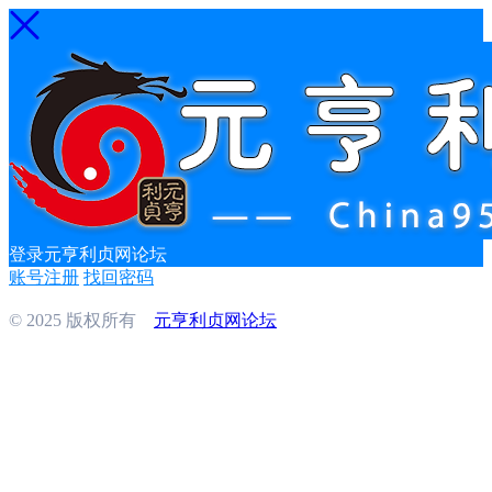
登录元亨利贞网论坛
账号注册
找回密码
© 2025 版权所有
元亨利贞网论坛