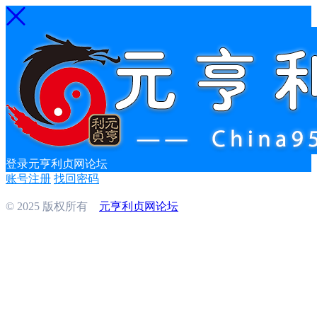
登录元亨利贞网论坛
账号注册
找回密码
© 2025 版权所有
元亨利贞网论坛