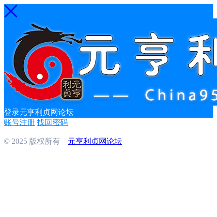
登录元亨利贞网论坛
账号注册
找回密码
© 2025 版权所有
元亨利贞网论坛