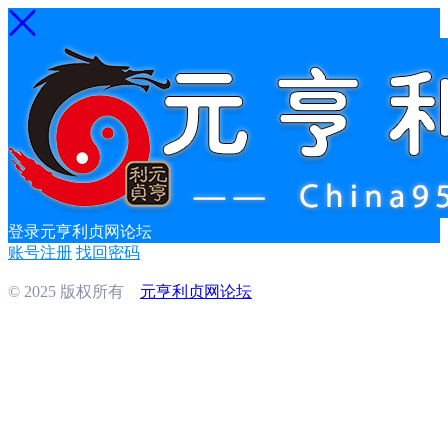
登录元亨利贞网论坛
账号注册
找回密码
© 2025 版权所有
元亨利贞网论坛