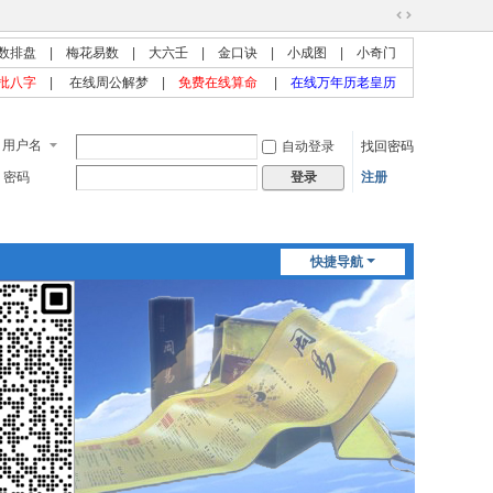
切
数排盘
|
梅花易数
|
大六壬
|
金口诀
|
小成图
|
小奇门
换
到
批八字
|
在线周公解梦
|
免费在线算命
|
在线万年历老皇历
宽
版
用户名
自动登录
找回密码
密码
注册
登录
快捷导航