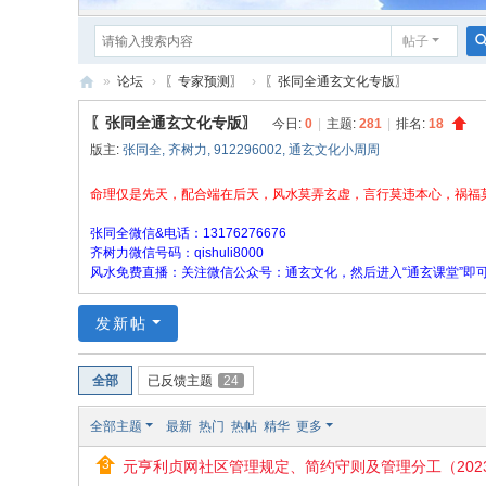
帖子
»
论坛
›
〖专家预测〗
›
〖张同全通玄文化专版〗
元
〖张同全通玄文化专版〗
今日:
0
|
主题:
281
|
排名:
18
亨
版主:
张同全
,
齐树力
,
912296002
,
通玄文化小周周
利
命理仅是先天，配合端在后天，风水莫弄玄虚，言行莫违本心，祸福
贞
张同全微信&电话：13176276676
网
齐树力微信号码：qishuli8000
在
风水免费直播：关注微信公众号：通玄文化，然后进入“通玄课堂”即
线
发新帖
算
命
全部
已反馈主题
24
论
坛
全部主题
最新
热门
热帖
精华
更多
元亨利贞网社区管理规定、简约守则及管理分工（202