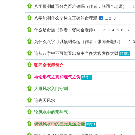
八字预测能百分之百准确吗（作者：张同全老师）
...
2
八字能测什么？树立正确的命理观
...
2
3
什么是命运（作者：张同全老师）
...
2
3
4
5
6
..
7
为什么八字可以预测命运（作者：张同全老师）
...
2
3
论从八字中不可能看出命主当多大官发多大财
精华1
张同全老师简介
再论形气之真和理气之伪
精华1
大道风水入门守则
论先天风水
论风水中的形与气
谈谈风水中的三元九运之谜
精华1