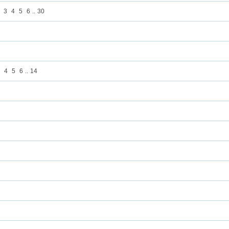
3
4
5
6
..
30
4
5
6
..
14