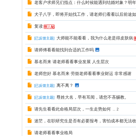
老客户求师兄们指点：什么时候能遇到结婚对象？明
犬子八字，即将开始找工作，请老师们看看以后前途
复读
大师能不能看看，我为什么老是得皮肤病
[
已反馈主题
]
请师傅看看能找到合适的工作吗
慕名而来 请老师看看事业发展 人生层次
老师您好 慕名而来 劳烦老师看看事业财运 非常感谢
离不离？
[
已反馈主题
]
尊姓大名，早有耳闻，请您不吝赐教。
[
已反馈主题
]
请先生看看此命格局层次，一生走势如何
...
2
迷茫，在职研究生是否有必要报考，害怕成本都无法
请老师看看事业格局