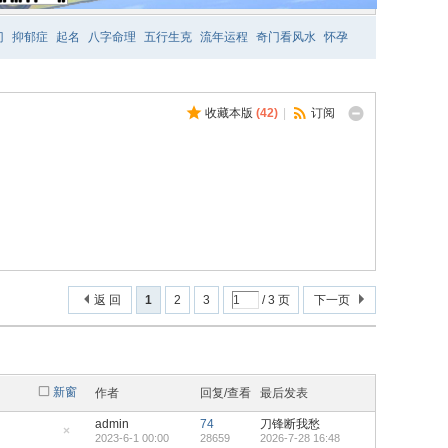
门
抑郁症
起名
八字命理
五行生克
流年运程
奇门看风水
怀孕
收藏本版
(
42
)
|
订阅
返 回
1
2
3
/ 3 页
下一页
新窗
作者
回复/查看
最后发表
admin
74
刀锋断我愁
2023-6-1 00:00
28659
2026-7-28 16:48
隐