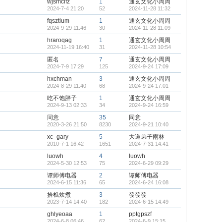
wjsmclfz
1
通玄文化小周周
2024-7-4 21:20
52
2024-11-28 11:32
fqsztlum
1
通玄文化小周周
2024-9-29 11:46
30
2024-11-28 11:09
hraroqag
1
通玄文化小周周
2024-11-19 16:40
31
2024-11-28 10:54
匿名
7
通玄文化小周周
2024-7-9 17:29
125
2024-9-24 17:09
hxchman
3
通玄文化小周周
2024-8-29 11:40
68
2024-9-24 17:01
吃不饱胖子
1
通玄文化小周周
2024-9-13 02:33
34
2024-9-24 16:59
同意
35
同意
2020-3-26 21:50
8230
2024-9-21 10:40
xc_gary
5
大道弟子雨林
2010-7-1 16:42
1651
2024-7-31 14:41
luowh
4
luowh
2024-5-30 12:53
75
2024-6-29 09:29
谭师傅电器
2
谭师傅电器
2024-6-15 11:36
65
2024-6-24 16:08
拾樵炊煮
3
發發發
2023-7-14 14:40
182
2024-6-15 14:49
ghlyeoaa
1
pptgpszf
2024-6-8 06:46
62
2024-6-9 15:15