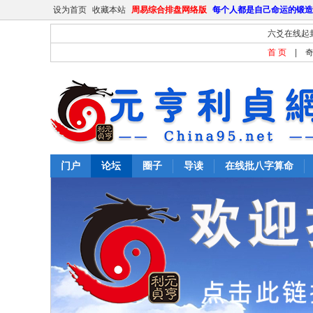
设为首页
收藏本站
周易综合排盘网络版
每个人都是自己命运的锻造
六爻在线起
首 页
|
门户
论坛
圈子
导读
在线批八字算命