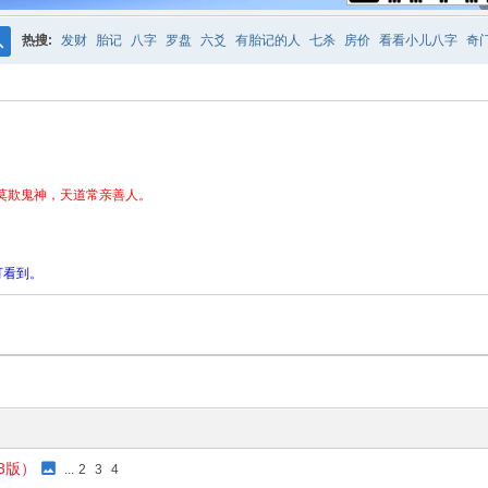
热搜:
发财
胎记
八字
罗盘
六爻
有胎记的人
七杀
房价
看看小儿八字
奇
搜
紫微
占卜
算命
索
莫欺鬼神，天道常亲善人。
可看到。
3版）
...
2
3
4