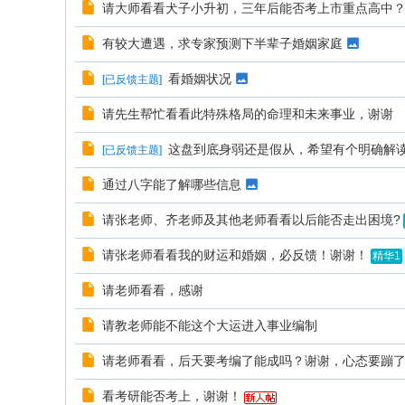
请大师看看犬子小升初，三年后能否考上市重点高中
有较大遭遇，求专家预测下半辈子婚姻家庭
看婚姻状况
[
已反馈主题
]
请先生帮忙看看此特殊格局的命理和未来事业，谢谢
这盘到底身弱还是假从，希望有个明确解
[
已反馈主题
]
通过八字能了解哪些信息
请张老师、齐老师及其他老师看看以后能否走出困境?
请张老师看看我的财运和婚姻，必反馈！谢谢！
精华1
请老师看看，感谢
请教老师能不能这个大运进入事业编制
请老师看看，后天要考编了能成吗？谢谢，心态要蹦
看考研能否考上，谢谢！