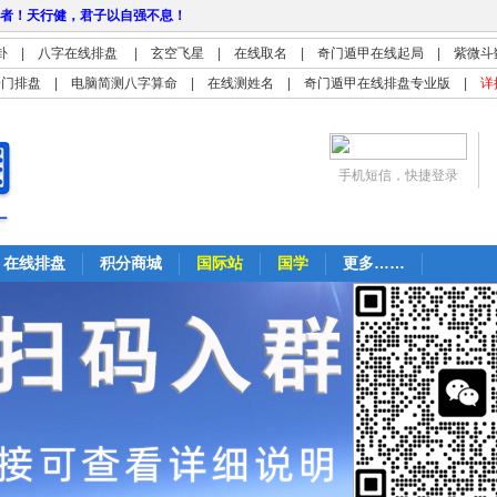
者！天行健，君子以自强不息！
卦
|
八字在线排盘
|
玄空飞星
|
在线取名
|
奇门遁甲在线起局
|
紫微斗
奇门排盘
|
电脑简测八字算命
|
在线测姓名
|
奇门遁甲在线排盘专业版
|
详
手机短信，快捷登录
在线排盘
积分商城
国际站
国学
更多……