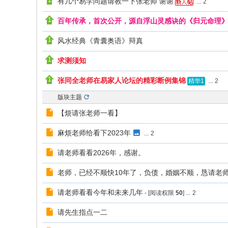
有几个易学问题请教一下张老师 谢谢
...
2
百年传承，首次公开，源自浮山灵感诀的《归元命理》，
风水经典《青囊奥语》辩真
求测须知
张同全老师在易家人论坛的精彩断例集锦
...
2
精华1
版块主题
【烦请张老师一看】
麻烦老师给看下2023年
...
2
请老师看看2026年，感谢。
老师，已经不顺快10年了，负债，婚姻不顺，恳请老
请老师看看今年和未来几年
- [阅读权限
50
]
...
2
请先生指点一二