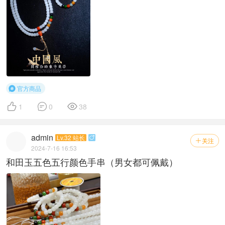
官方商品




1
0
38
admin
Lv.32 站长

关注

2024-7-16 16:53
和田玉五色五行颜色手串（男女都可佩戴）