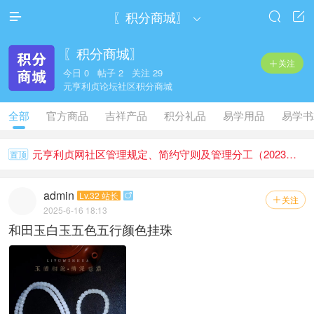
〖积分商城〗




〖积分商城〗
关注

今日 0 帖子 2 关注 29
元亨利贞论坛社区积分商城
全部
官方商品
吉祥产品
积分礼品
易学用品
易学书
元亨利贞网社区管理规定、简约守则及管理分工（2023版）
置顶
admin
Lv.32 站长

关注

2025-6-16 18:13
和田玉白玉五色五行颜色挂珠