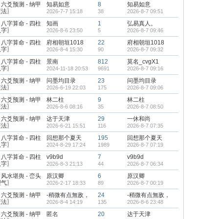
六爻预测 - 纳甲
知易如意
8
知易如意
筮法〗
2026-7-7 15:18
38
2026-8-7 09:51
八字算命 - 四柱
知画
1
弘易真人。
八字〗
2026-8-6 23:50
5
2026-8-7 09:46
八字算命 - 四柱
府相朝垣1018
22
府相朝垣1018
八字〗
2026-8-4 15:30
90
2026-8-7 09:32
八字算命 - 四柱
景南
812
莫名_cvgX1
八字〗
2024-11-18 20:53
9691
2026-8-7 09:16
六爻预测 - 纳甲
问墨均目录
23
问墨均目录
筮法〗
2026-6-19 22:03
175
2026-8-7 09:06
六爻预测 - 纳甲
林二柱
9
林二柱
筮法〗
2026-8-6 08:16
35
2026-8-7 08:50
六爻预测 - 纳甲
达于天津
29
一休和尚
筮法〗
2026-6-21 15:51
116
2026-8-7 07:35
八字算命 - 四柱
回想那个夏天
195
回想那个夏天
八字〗
2024-8-29 17:24
1989
2026-8-7 07:19
八字算命 - 四柱
v9b9d
7
v9b9d
八字〗
2026-8-3 21:13
44
2026-8-7 06:34
风水堪舆 - 峦头
原汉卿
6
原汉卿
理气〗
2026-2-17 18:33
89
2026-8-7 00:19
六爻预测 - 纳甲
-稍微有点無敌，
24
-稍微有点無敌，
筮法〗
2026-8-4 14:19
135
2026-8-6 23:48
六爻预测 - 纳甲
匿名
20
达于天津