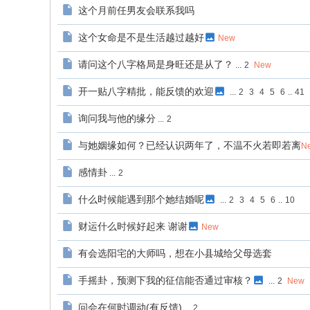
这个月前任男友会联系我吗
这个女命是不是生活越过越好
New
请问这个八字格局是身旺还是从了？
...
2
New
开一贴八字精批，能反馈的欢迎
...
2
3
4
5
6
..
41
询问我与他的缘分
...
2
与她姻缘如何？已经认识两年了，不温不火若即若离
N
感情卦
...
2
什么时候能遇到那个她结婚呢
...
2
3
4
5
6
..
10
财运什么时候好起来 谢谢
New
有会选阳宅的大师吗，想在小县城给父母选套
手摇卦，预测下我的征信能否通过审核？
...
2
New
问会在何时调动(有反馈)
...
2