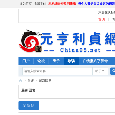
设为首页
收藏本站
周易综合排盘网络版
每个人都是自己命运的锻造
六爻在线起
首 页
|
门户
论坛
圈子
导读
在线批八字算命
帖子
»
导读
›
最新回复
元
最新回复
亨
利
发新帖
贞