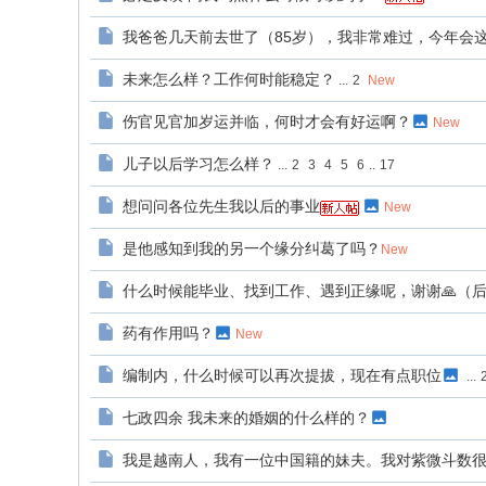
我爸爸几天前去世了（85岁），我非常难过，今年会
未来怎么样？工作何时能稳定？
...
2
New
伤官见官加岁运并临，何时才会有好运啊？
New
儿子以后学习怎么样？
...
2
3
4
5
6
..
17
想问问各位先生我以后的事业
New
是他感知到我的另一个缘分纠葛了吗？
New
什么时候能毕业、找到工作、遇到正缘呢，谢谢🙏（
药有作用吗？
New
编制内，什么时候可以再次提拔，现在有点职位
...
七政四余 我未来的婚姻的什么样的？
我是越南人，我有一位中国籍的妹夫。我对紫微斗数