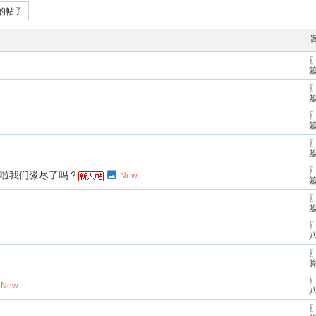
的帖子
〖
〖
〖
〖
〖
人啦我们缘尽了吗？
New
〖
〖
〖
〖
师
New
〖