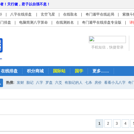
者！天行健，君子以自强不息！
卦
|
八字在线排盘
|
玄空飞星
|
在线取名
|
奇门遁甲在线起局
|
紫微斗
奇门排盘
|
电脑简测八字算命
|
在线测姓名
|
奇门遁甲在线排盘专业版
|
详
手机短信，快捷登录
在线排盘
积分商城
国际站
国学
更多……
热搜:
发财
胎记
八字
罗盘
六爻
有胎记的人
七杀
房价
看看小儿八字
奇
搜
紫微
占卜
算命
索
1
2
3
4