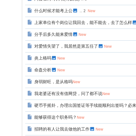
什么时候才能考上公
...
2
New
上家单位有个岗位让我回去，能不能去，去了怎么样
分手后多久能来爱情
New
对爱情失望了，我居然是第五任了
New
炎上格吗
New
命盘分析
New
身弱财旺，是从格吗
New
我老婆还有没有借网贷，问了都不说
New
硬币手摇卦，办理出国签证等手续能顺利出签吗？必
能够获得这个职务吗？
New
招聘的有人让我去做他的工作
New