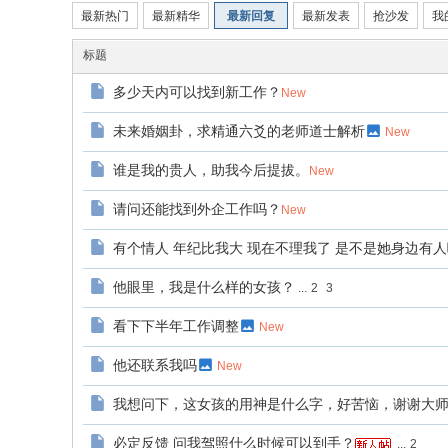
网
最新热门
最新精华
最新回复
最新发表
抢沙发
我
在
标题
线
多少天内可以找到新工作？
New
算
命
未来婚姻卦，求精通六爻的老师道士解析
New
论
谁是我的贵人，助我今后提拔。
New
坛
请问还能找到外企工作吗？
New
有个情人 年纪比我大 现在不理我了 是不是她身边有
他眼里，我是什么样的女孩？
...
2
3
看下下半年工作调整
New
他还联系我吗
New
我想问下，这女孩的用神是什么字，好苦恼，谢谢大
必定反馈 问我驾照什么时候可以到手？
...
2