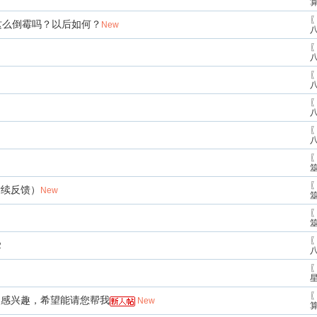
〖
这么倒霉吗？以后如何？
New
〖
〖
〖
〖
〖
〖
后续反馈）
New
〖
〖
2
〖
〖
很感兴趣，希望能请您帮我
New