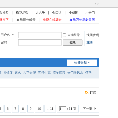
切
数排盘
|
梅花易数
|
大六壬
|
金口诀
|
小成图
|
小奇门
换
到
批八字
|
在线周公解梦
|
免费在线算命
|
在线万年历老皇历
宽
版
用户名
自动登录
找回密码
密码
注册
登录
快捷导航
门
抑郁症
起名
八字命理
五行生克
流年运程
奇门看风水
怀孕
订阅
5
6
7
8
9
10
... 11
/ 11 页
下一页